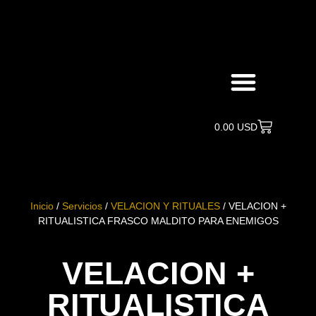
Búsqueda de productos
0.00
USD
Inicio
/
Servicios
/
VELACION Y RITUALES
/ VELACION +
RITUALISTICA FRASCO MALDITO PARA ENEMIGOS
VELACION +
RITUALISTICA