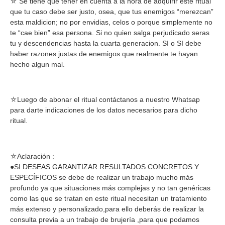
⛤ Se tiene que tener en cuenta a la hora de adquirir este ritual
que tu caso debe ser justo, osea, que tus enemigos “merezcan”
esta maldicion; no por envidias, celos o porque simplemente no
te “cae bien” esa persona. Si no quien salga perjudicado seras
tu y descendencias hasta la cuarta generacion. SI o SI debe
haber razones justas de enemigos que realmente te hayan
hecho algun mal.
⛤Luego de abonar el ritual contáctanos a nuestro Whatsap
para darte indicaciones de los datos necesarios para dicho
ritual.
⛤Aclaración :
●SI DESEAS GARANTIZAR RESULTADOS CONCRETOS Y
ESPECÍFICOS se debe de realizar un trabajo mucho más
profundo ya que situaciones más complejas y no tan genéricas
como las que se tratan en este ritual necesitan un tratamiento
más extenso y personalizado,para ello deberás de realizar la
consulta previa a un trabajo de brujería ,para que podamos